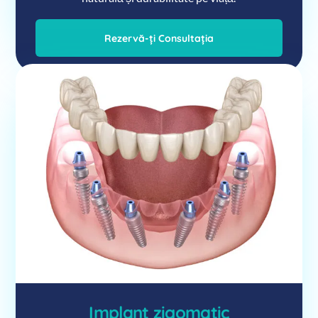
Rezervă-ți Consultația
Implant zigomatic