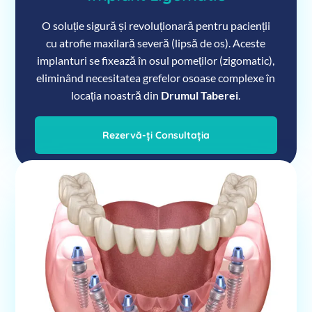
O soluție sigură și revoluționară pentru pacienții
cu atrofie maxilară severă (lipsă de os). Aceste
implanturi se fixează în osul pomeților (zigomatic),
eliminând necesitatea grefelor osoase complexe în
locația noastră din
Drumul Taberei
.
Rezervă-ți Consultația