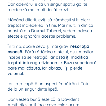
Dar adevărul e că un singur spațiu gol te
afectează mai mult decât crezi.
Mănânci diferit, eviți să zâmbești și îți pierzi
treptat încrederea în tine. Mai mult, în clinica
noastră din Drumul Taberei, vedem adesea
efectele ignorării acestei probleme.
În timp, apare ceva și mai grav:
resorbția
.
osoasă
Fără rădăcina dintelui, osul maxilar
începe să se retragă, i
ar asta îți modifică
treptat întreaga fizionomie. Buza superioară
pare mai căzută, iar obrazul își pierde
volumul.
Iar fața capătă un aspect îmbătrânit. Totul…
de la un singur dinte lipsă.
Dar vestea bună este că la Davident
Aesthetics poți face ceva chiar acum.