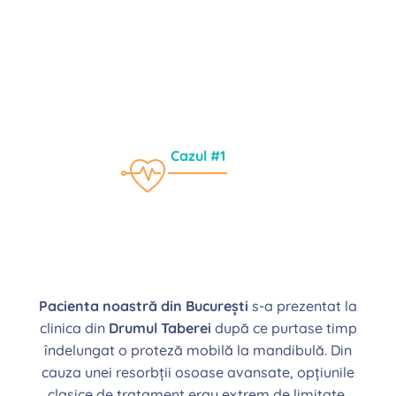
Cazul #1
Pacienta noastră din București
s-a prezentat la
clinica din
Drumul Taberei
după ce purtase timp
îndelungat o proteză mobilă la mandibulă. Din
cauza unei resorbții osoase avansate, opțiunile
clasice de tratament erau extrem de limitate,