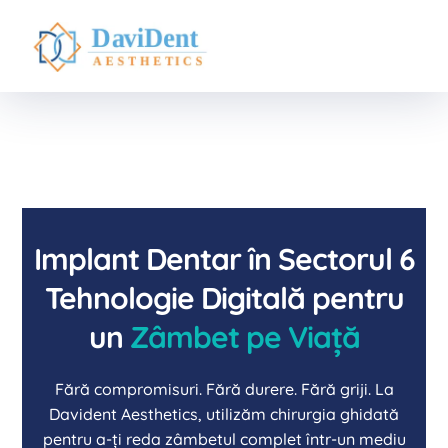
Implant Dentar în Sectorul 6
Tehnologie Digitală pentru
un
Zâmbet pe Viață
Fără compromisuri. Fără durere. Fără griji. La
Davident Aesthetics, utilizăm chirurgia ghidată
pentru a-ți reda zâmbetul complet într-un mediu