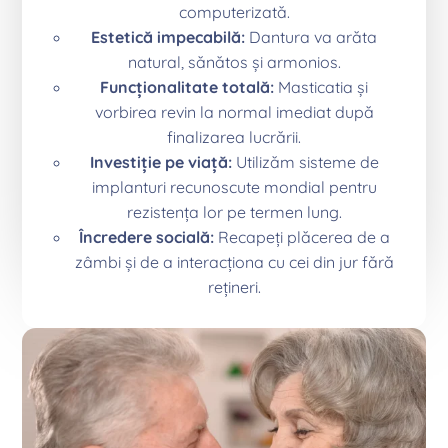
computerizată.
Estetică impecabilă:
Dantura va arăta
natural, sănătos și armonios.
Funcționalitate totală:
Masticatia și
vorbirea revin la normal imediat după
finalizarea lucrării.
Investiție pe viață:
Utilizăm sisteme de
implanturi recunoscute mondial pentru
rezistența lor pe termen lung.
Încredere socială:
Recapeți plăcerea de a
zâmbi și de a interacționa cu cei din jur fără
rețineri.