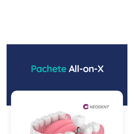
Pachete
All-on-X