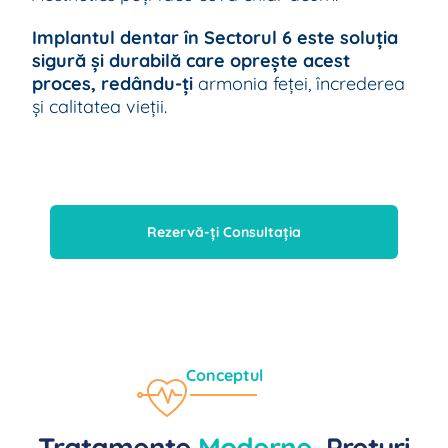
Implantul dentar în Sectorul 6 este soluția
sigură și durabilă care oprește acest
proces, r
edându-ți
armonia feței, încrederea
și calitatea vieții.
Rezervă-ți Consultația
Conceptul
Tratamente
Moderne
, Prețuri