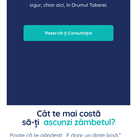
sigur, chiar aici, în Drumul Taberei.
Rezervă-ți Consultația
Cât te mai costă
să-ți
ascunzi zâmbetul?
Poate că te gândești: „E doar un dinte lipsă.”