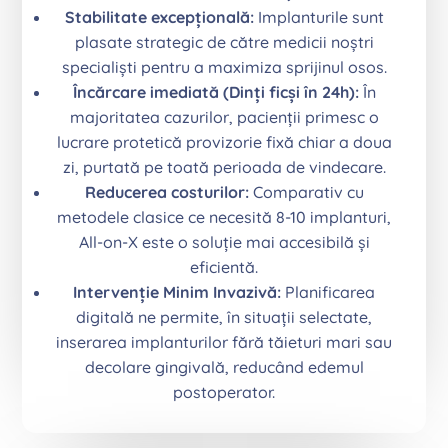
Stabilitate excepțională:
Implanturile sunt
plasate strategic de către medicii noștri
specialiști pentru a maximiza sprijinul osos.
Încărcare imediată (Dinți ficși în 24h):
În
majoritatea cazurilor, pacienții primesc o
lucrare protetică provizorie fixă chiar a doua
zi, purtată pe toată perioada de vindecare.
Reducerea costurilor:
Comparativ cu
metodele clasice ce necesită 8-10 implanturi,
All-on-X este o soluție mai accesibilă și
eficientă.
Intervenție Minim Invazivă:
Planificarea
digitală ne permite, în situații selectate,
inserarea implanturilor fără tăieturi mari sau
decolare gingivală, reducând edemul
postoperator.