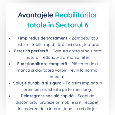
Avantajele
Reabilitărilor
totale în Sectorul 6
Timp redus de tratament
– Zâmbetul tău
este restabilit rapid, fără luni de așteptare.
Estetică perfectă
– Dantura arată și se simte
natural, redându-ți armonia feței.
Funcționalitate completă
– Plăcerea de a
mânca și claritatea vorbirii revin la normal
imediat.
Soluție durabilă și sigură
– Folosim implanturi
premium rezistente pe termen lung.
Reintegrare socială rapidă
– Scapi de
disconfortul protezelor mobile și îți recapeți
încrederea de a interacționa cu cei din jur.