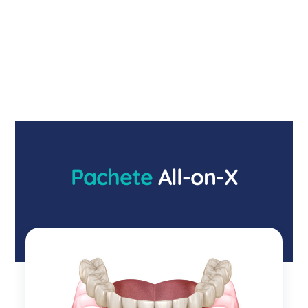
Pachete
All-on-X