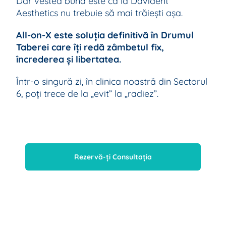
Dar vestea bună este că la Davident
Aesthetics nu trebuie să mai trăiești așa.
All-on-X este soluția definitivă în Drumul
Taberei care îți redă zâmbetul fix,
încrederea și libertatea.
Într-o singură zi, în clinica noastră din Sectorul
6, poți trece de la „evit” la „radiez”.
Rezervă-ți Consultația