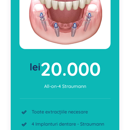
20.000
lei
All-on-4 Straumann
Toate extracțiile necesare
4 Implanturi dentare - Straumann