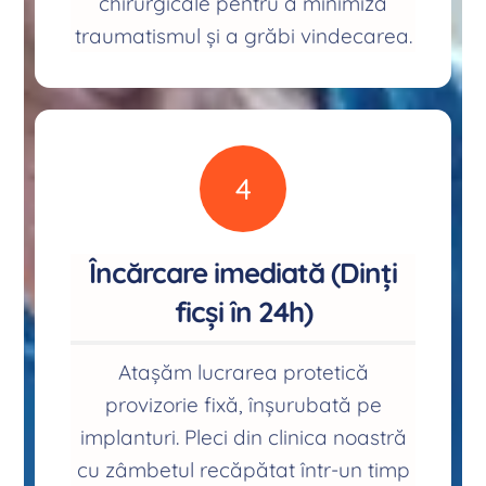
chirurgicale pentru a minimiza
traumatismul și a grăbi vindecarea.
4
Încărcare imediată (Dinți
ficși în 24h)
Atașăm lucrarea protetică
provizorie fixă, înșurubată pe
implanturi. Pleci din clinica noastră
cu zâmbetul recăpătat într-un timp