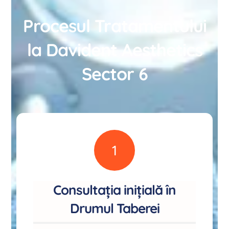
Procesul Tratamentului
la Davident Aesthetics
Sector 6
1
Consultația inițială în
Drumul Taberei