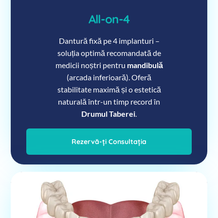
All-on-4
Dantură fixă pe 4 implanturi –
soluția optimă recomandată de
medicii noștri pentru
mandibulă
(arcada inferioară). Oferă
stabilitate maximă și o estetică
naturală într-un timp record în
Drumul Taberei
.
Rezervă-ți Consultația