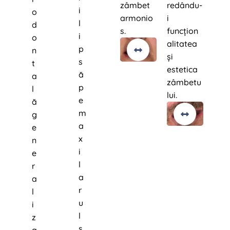
zâmbet
redându-
i
o
armonio
i
l
d
s.
funcțion
i
o
alitatea
After
Before
p
n
și
s
t
estetica
ă
a
zâmbetu
p
l
lui.
e
ă
After
Before
m
g
a
e
x
n
i
e
l
r
a
a
r
l
u
i
l
z
s