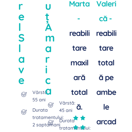
Marta
Valeri
r
u
e
ț
-
că -
l
A
reabili
reabili
S
m
l
a
tare
tare
a
r
maxil
total
v
i
ară
ă pe
e
c
a
total
ambe
Vârstă:
55 ani
Vârstă:
ă.
le
Durata
45 ani
tratamentului:
arcad
Durata
2 saptamani
tratamentului: