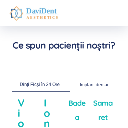
Ce spun pacienții noștri?
Dinți Ficși în 24 Ore
Implant dentar
V
I
Bade
Sama
i
o
a
ret
o
n