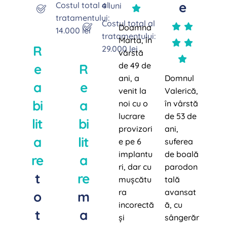
e
Costul total al
4 luni
tratamentului:
Costul total al
Doamna
14.000 lei
tratamentului:
Marta, în
R
29.000 lei
vârstă
de 49 de
e
R
ani, a
Domnul
a
e
venit la
Valerică,
bi
a
noi cu o
în vârstă
lucrare
de 53 de
lit
bi
provizori
ani,
a
lit
e pe 6
suferea
implantu
de boală
re
a
ri, dar cu
parodon
t
re
mușcătu
tală
ra
avansat
o
m
incorectă
ă, cu
t
a
și
sângerăr