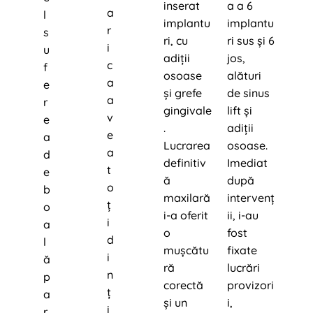
inserat
a a 6
a
l
implantu
implantu
r
s
ri, cu
ri sus și 6
i
u
adiții
jos,
c
f
osoase
alături
a
e
și grefe
de sinus
a
r
gingivale
lift și
v
e
.
adiții
e
a
Lucrarea
osoase.
a
d
definitiv
Imediat
t
e
ă
după
o
b
maxilară
intervenț
ț
o
i-a oferit
ii, i-au
i
a
o
fost
d
l
mușcătu
fixate
i
ă
ră
lucrări
n
p
corectă
provizori
ț
a
și un
i,
i
r